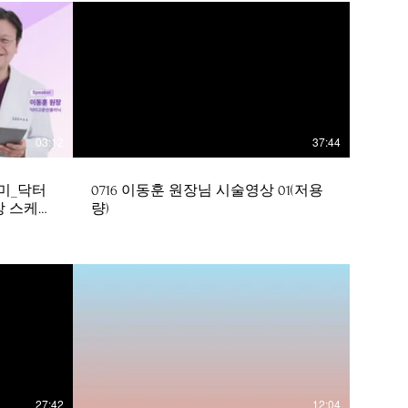
03:12
37:44
미_닥터
0716 이동훈 원장님 시술영상 01(저용
장 스케치
량)
27:42
12:04