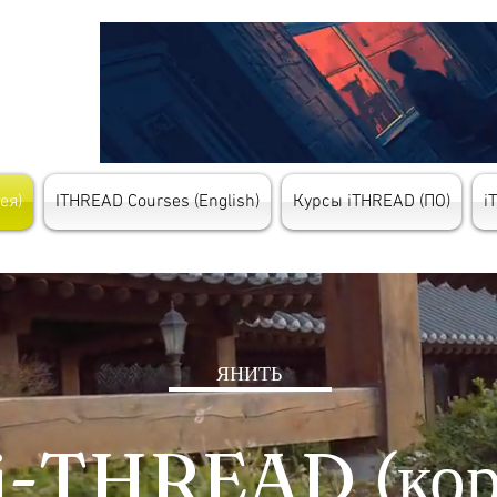
ея)
ITHREAD Courses (English)
Курсы iTHREAD (ПО)
i
ЯНИТЬ
i-THREAD (кор