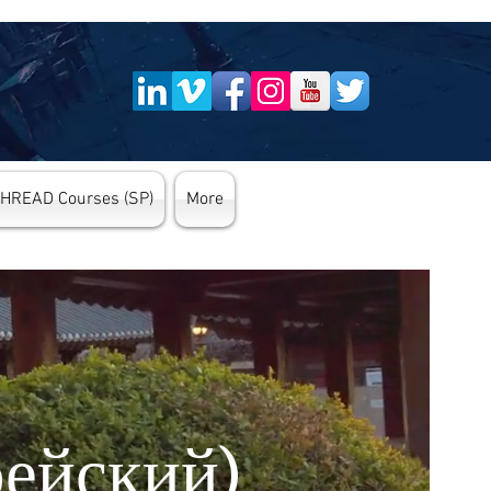
THREAD Courses (SP)
More
ейский)