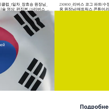
케이클럽_1일차_장효승 원장님_
230830_리버스 코그 파트(수
술 영상_편집본_(3)리버스_
웅 원장님(매트릭스 콘튜어,
0822
그)
лей
Подробнее