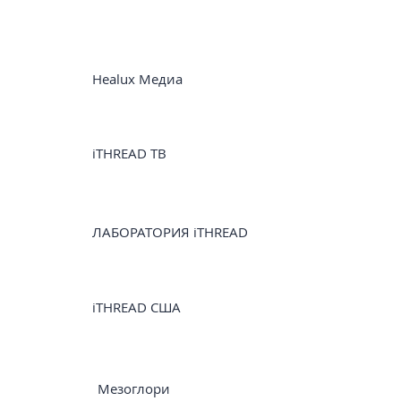
Healux Медиа
iTHREAD ТВ
ЛАБОРАТОРИЯ iTHREAD
iTHREAD США
Мезоглори