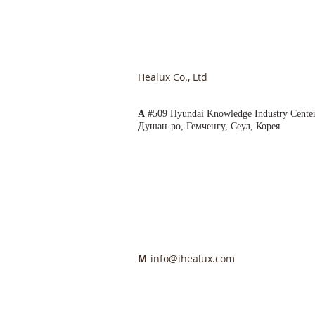
Healux Co., Ltd
A
#509 Hyundai Knowledge Industry Cente
Душан-ро, Гемченгу, Сеул, Корея
М
info@ihealux.com