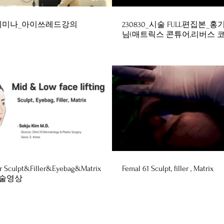
세미나_아이쓰레드강의
230830_시술 FULL편집본_
님(매트릭스 콘튜어,리버스 코
$
35:48
0r Sculpt&Filler&Eyebag&Matrix
Femal 61 Sculpt, filler , Matrix
 시술영상