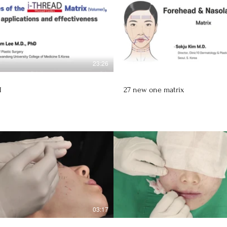
23:26
1
27 new one matrix
03:17