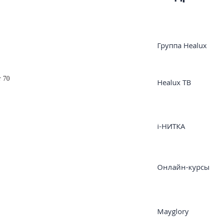
Группа Healux
r 70
Healux ТВ
i-НИТКА
Онлайн-курсы
Mayglory