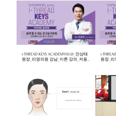
$
17:01
i-THREAD KEYS ACADEMY(10.9)_안상태
i-THREA
원장_리영의원 강남_이론 강의_저용
원장_리
량_241029
용량_241
16:28