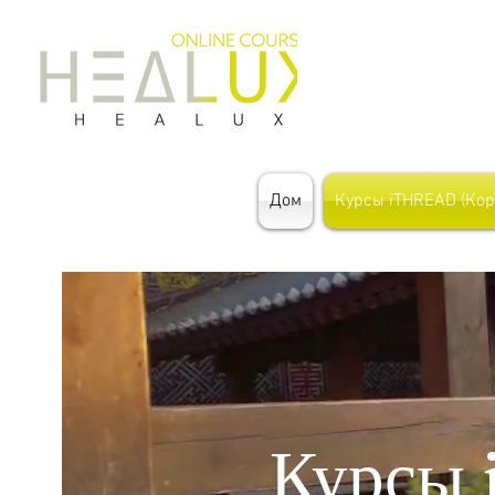
Дом
Курсы iTHREAD (Кор
Курсы 