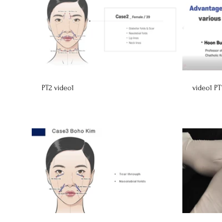
23:29
PT2 video1
video1 PT
10:13