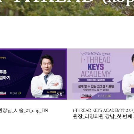
$
12:51
장님_시술_01_eng_FIN
i-THREAD KEYS ACADEMY(10
원장_리영의원 강남_첫 번째
용량_241029