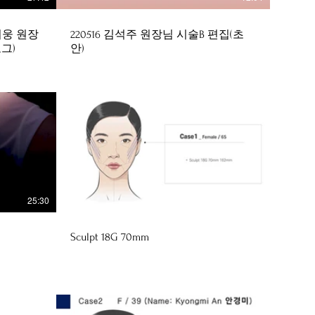
홍기웅 원장
220516 김석주 원장님 시술B 편집(초
그)
안)
25:30
16:28
Sculpt 18G 70mm