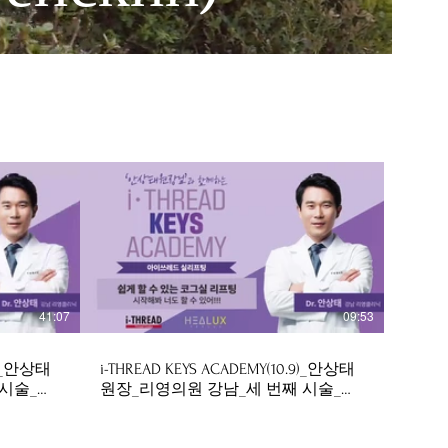
$
41:07
09:53
.9)_안상태
i-THREAD KEYS ACADEMY(10.9)_안상태
 시술_저
원장_리영의원 강남_세 번째 시술_저
용량_241029