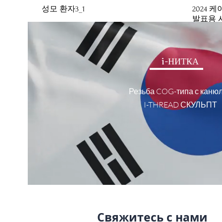
성모 환자3_1
2024 
발표용 시
확인용_24
i-НИТКА
Резьба COG-типа с каню
I-THREAD СКУЛЬПТ
Свяжитесь с нами