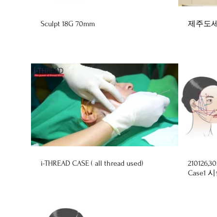
Sculpt 18G 70mm
제주도
20:27
i-THREAD CASE ( all thread used)
210126,3
Case1