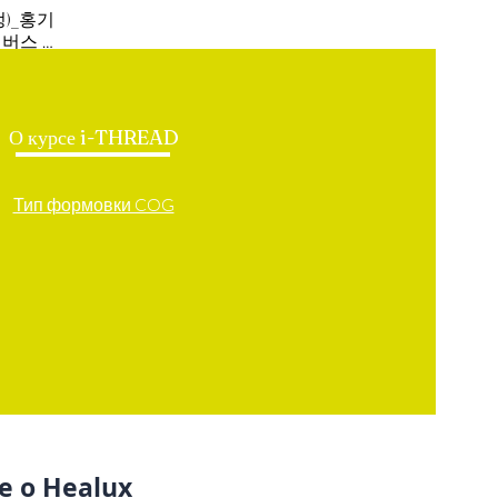
정)_홍기
리버스 코
О курсе i-THREAD
Тип формовки COG
 о Healux