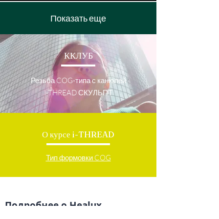
Показать еще
ККЛУБ
Резьба COG-типа с канюлей
I-THREAD СКУЛЬПТ
О курсе i-THREAD
Тип формовки COG
Подробнее о Healux