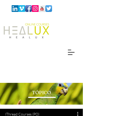
TÓPICO
IThread Courses (PO)