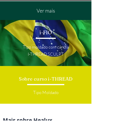
Ver mais
i-FIO
Tipo moldado com cânula
I-THREAD SCULPT
Sobre curso i-THREAD
Tipo Moldado
Mais sobre Healux