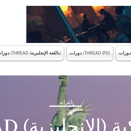
دورات iTHREAD (PO)
دورات iTHREAD (باللغة الإنجليزية)
ايثرايد
مريكية (الإنجليزية)