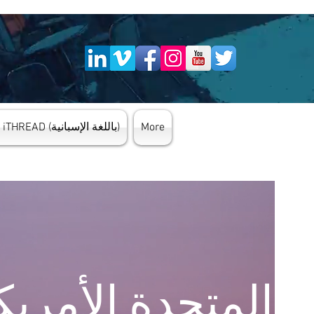
More
دورات iTHREAD (باللغة الإسبانية)
iTH للولايات المتحدة الأ