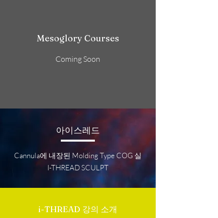
Mesoglory Courses
Coming Soon
아이스레드
Cannula에 내장된 Molding Type COG 실
I-THREAD SCULPT
i-THREAD 강의 소개