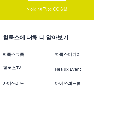
Molding Type COG실
힐룩스에 대해 더 알아보기
힐룩스그룹
힐룩스미디어
힐룩스TV
Healux Event
아이쓰레드
아이쓰레드랩
아이쓰레드TV
온라인코스
아이쓰레드미국
메이글로리