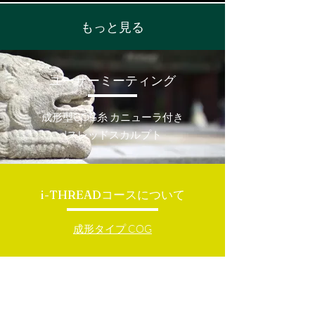
もっと見る
ユーザーミーティング
成形型COG糸 カニューラ付き
Iスレッドスカルプト
i-THREADコースについて
成形タイプ COG
Healuxについて